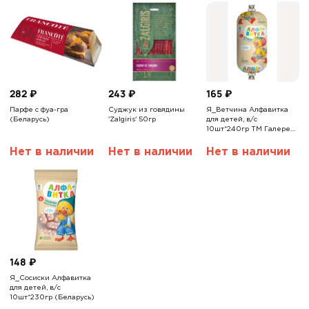
282
₽
243
₽
165
₽
Парфе с фуа-гра
Суджук из говядины
Я_Ветчина Алфавитка
(Беларусь)
'Zalgiris' 50гр
для детей, в/с
10шт*240гр ТМ Галерея
Вкуса (Беларусь)
Нет в наличии
Нет в наличии
Нет в наличии
148
₽
Я_Сосиски Алфавитка
для детей, в/с
10шт*230гр (Беларусь)