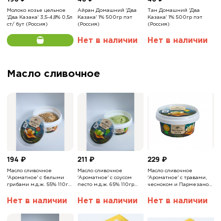
Молоко козье цельное
Айран Домашний 'Два
Тан Домашний 'Два
'Два Казака' 3,5-4,8% 0,5л
Казака' 1% 500гр пэт
Казака' 1% 500гр пэт
ст/ бут (Россия)
(Россия)
(Россия)
Нет в наличии
Нет в наличии
Масло сливочное
194
₽
211
₽
229
₽
Масло сливочное
Масло сливочное
Масло сливочное
'Ароматное' с белыми
'Ароматное' с соусом
'Ароматное' с травами,
грибами м.д.ж. 55% 110гр
песто м.д.ж. 65% 110гр
чесноком и Пармезаном
BETRESE ALPS
BETRESE ALPS
62% 110гр BETRESE ALPS
Нет в наличии
Нет в наличии
Нет в наличии