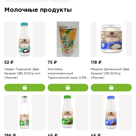
Молочные продукты
52
₽
75
₽
118
₽
Айран Турецкий 'Два
Коктейль
Мацони Домашний 'Два
Казака' 1,8% 300гр пэт
кисломолочный
Казака' 1,5% 500гр
(Россия)
Тропический микс 0,5%
(Россия)
230мл ACTIVE ENERGY
стакан
196
₽
46
₽
46
₽