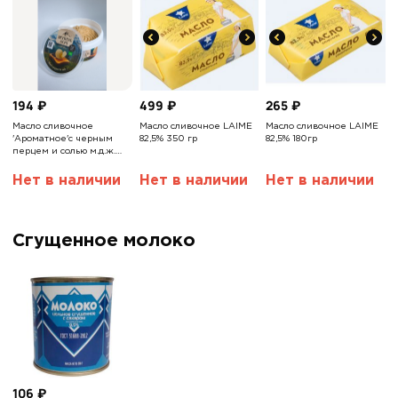
194
₽
499
₽
265
₽
Масло сливочное
Масло сливочное LAIME
Масло сливочное LAIME
'Ароматное'с черным
82,5% 350 гр
82,5% 180гр
перцем и солью м.д.ж.
63% 110гр BETRESE ALPS
Нет в наличии
Нет в наличии
Нет в наличии
Сгущенное молоко
106
₽